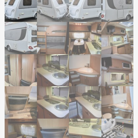
12000-18000
NUEVAS
FENDT
BAMBINAS NUEVAS
FINANCIACIÓN
CONTACTO