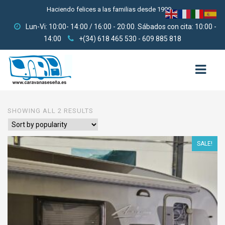
Haciendo felices a las familias desde 1999
Lun-Vi: 10:00- 14:00 / 16:00 - 20:00. Sábados con cita: 10:00 -
14:00
+(34) 618 465 530 - 609 885 818
SHOWING ALL 2 RESULTS
HOME
QUIENES SOMOS
SALE!
USADAS
3000-6000
6000-9000
9000-12000