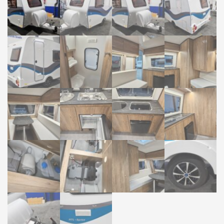
12000-18000
NUEVAS
FENDT
BAMBINAS NUEVAS
FINANCIACIÓN
CONTACTO