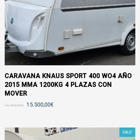
CARAVANA KNAUS SPORT 400 WO4 AÑO
2015 MMA 1200KG 4 PLAZAS CON
MOVER
15.500,00
€
15.950,00
€
TELÉFONO CONTACTO:
618 465 530
SALE!
Puedes solicitar cita previa por whatsapp pulsando