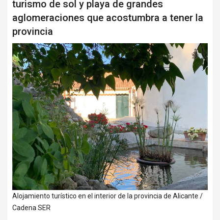
turismo de sol y playa de grandes
12000-18000
aglomeraciones que acostumbra a tener la
provincia
NUEVAS
FENDT
BAMBINAS NUEVAS
FINANCIACIÓN
CONTACTO
Alojamiento turístico en el interior de la provincia de Alicante /
Cadena SER