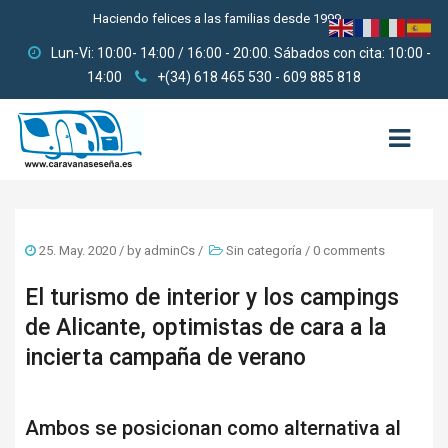
Haciendo felices a las familias desde 1999
Lun-Vi: 10:00- 14:00 / 16:00 - 20:00. Sábados con cita: 10:00 -
14:00
+(34) 618 465 530 - 609 885 818
HOME
25. May. 2020
/ by
adminCs
/
Sin categoría
/
0 comments
QUIENES SOMOS
El turismo de interior y los campings
USADAS
de Alicante, optimistas de cara a la
3000-6000
incierta campaña de verano
6000-9000
Ambos se posicionan como alternativa al
9000-12000